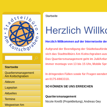
Startseite
Herzlich Willkommen auf der Internetseite
Aufgrund der Beendigung der Städtebauförd
sich das Stadtteilbüro Am Koitschgraben au
Das Quartiersmanagement geht im Juli/Anfan
immer montags von 13 bis 15 Uhr, Mobile Sp
Startseite
Quartiersmanagement
In dringenden Fällen sowie für Fragen wenden
Am Koitschgraben
an 0175-6983310.
Akteure
SO KÖNNEN SIE UNS ERREICHEN
Lageplan
Aktuelles
Quartiersmanagement
Termine
Nicole Kreißl (Projektleitung), Andreas Gey
Wegweiser Am